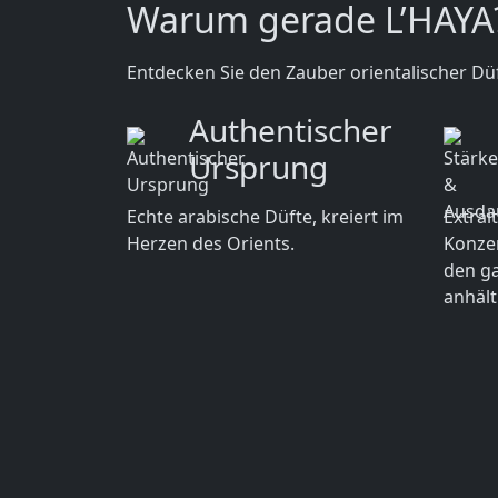
Warum gerade L’HAYA
Entdecken Sie den Zauber orientalischer Düf
Authentischer
Ursprung
Echte arabische Düfte, kreiert im
Extrai
Herzen des Orients.
Konzen
den g
anhält