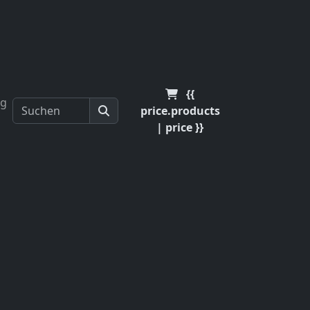
eschäftsbedingungen
DE
EUR
{{
og
price.products
| price }}