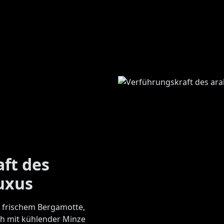
ft des
uxus
 frischem Bergamotte,
ch mit kühlender Minze