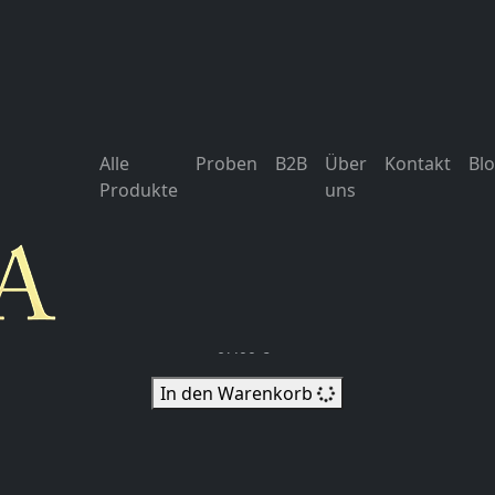
Allgemeine G
Alle
Proben
B2B
Über
Kontakt
Bl
Produkte
uns
Maharaja Oud
100ml Extrait de Parfum
67.00 €
In den Warenkorb