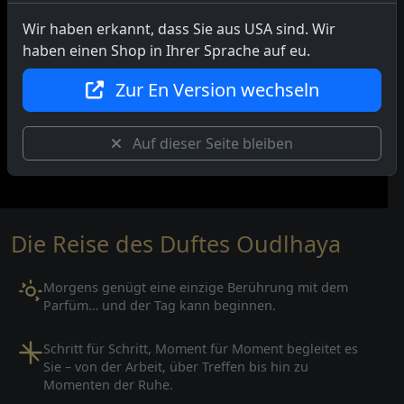
Minze mit wärmendem Ingwer und Muskatnuss. Eine
Wir haben erkannt, dass Sie aus USA sind. Wir
Basis aus Weihrauch, Sandelholz und weißem
haben einen Shop in Ihrer Sprache auf eu.
Moschus hinterlässt auf der Haut eine sinnliche,
langanhaltende Spur. Luxus, der Blicke auf sich zieht.
Zur En Version wechseln
Entdecken Sie Ihr Geheimnis
Auf dieser Seite bleiben
Die Reise des Duftes Oudlhaya
Morgens genügt eine einzige Berührung mit dem
Parfüm… und der Tag kann beginnen.
Schritt für Schritt, Moment für Moment begleitet es
Sie – von der Arbeit, über Treffen bis hin zu
Momenten der Ruhe.