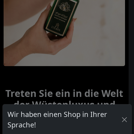
Treten Sie ein in die Welt
der Wüstenluxus und
Wir haben einen Shop in Ihrer
Geheimnisse
Sprache!
Mystic Mirage vereint spritzigen Grapefruit und