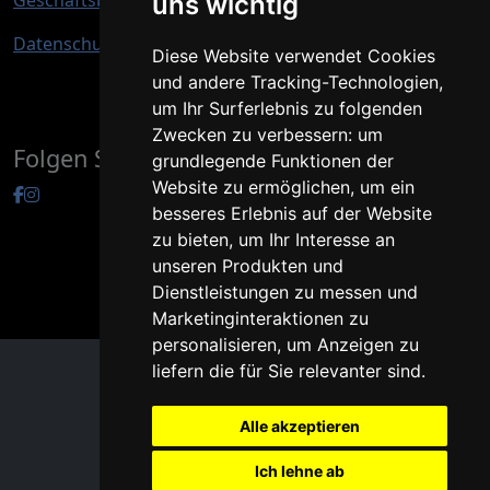
uns wichtig
Datenschutz
Diese Website verwendet Cookies
und andere Tracking-Technologien,
um Ihr Surferlebnis zu folgenden
Zwecken zu verbessern:
um
Folgen Sie uns
grundlegende Funktionen der
Website zu ermöglichen
,
um ein
besseres Erlebnis auf der Website
zu bieten
,
um Ihr Interesse an
unseren Produkten und
Dienstleistungen zu messen und
© 2026 oudlhaya.de
Marketinginteraktionen zu
personalisieren
,
um Anzeigen zu
liefern die für Sie relevanter sind
.
Alle akzeptieren
Ich lehne ab